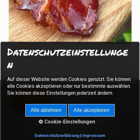
Datenschutzeinstellunge
Candy Bacon
n
Auf dieser Website werden Cookies genutzt. Sie können
alle Cookies akzeptieren oder nur bestimmte auswählen.
Sie können diese Einstellungen jederzeit ändern.
Alle ablehnen
Alle akzeptieren
Cookie-Einstellungen
Kontakt
Impressum
Datenschutz
© 2024 Bigmeatlove
Datenschutzerklärung
|
Impressum