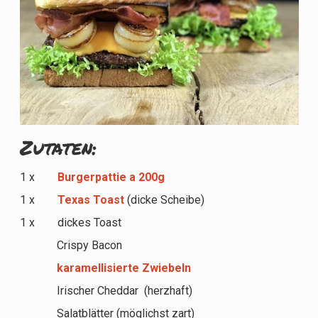
Zutaten:
1 x
Burgerpattie a 200g
1 x
Texas Toast
(dicke Scheibe)
1 x dickes Toast
Crispy Bacon
karamellisierte Zwiebeln
Irischer Cheddar (herzhaft)
Salatblätter (möglichst zart)