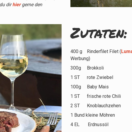
du dir
hier
gerne den
Zutaten:
400 g Rinderfilet Filet (
Lum
Werbung)
300g Brokkoli
1 ST rote Zwiebel
100g Baby Mais
1 ST frische rote Chili
2 ST Knoblauchzehen
1 Bund kleine Möhren
4 EL Erdnussöl