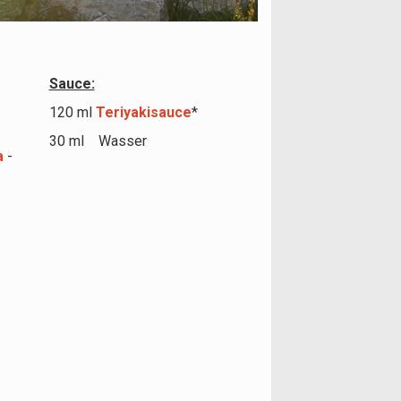
Sauce:
120 ml
Teriyakisauce
*
30 ml Wasser
a
-