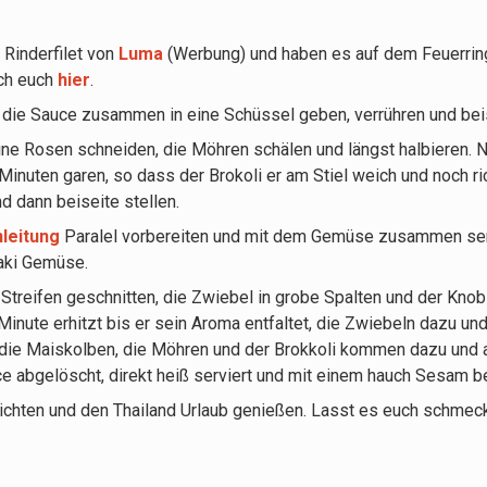
 Rinderfilet von
Luma
(Werbung) und haben es auf dem Feuerring 
ich euch
hier
.
 die Sauce zusammen in eine Schüssel geben, verrühren und beis
ine Rosen schneiden, die Möhren schälen und längst halbieren. N
inuten garen, so dass der Brokoli er am Stiel weich und noch richt
d dann beiseite stellen.
leitung
Paralel vorbereiten und mit dem Gemüse zusammen serv
aki Gemüse.
 Streifen geschnitten, die Zwiebel in grobe Spalten und der Knob
1 Minute erhitzt bis er sein Aroma entfaltet, die Zwiebeln dazu und
s, die Maiskolben, die Möhren und der Brokkoli kommen dazu und 
e abgelöscht, direkt heiß serviert und mit einem hauch Sesam be
richten und den Thailand Urlaub genießen. Lasst es euch schmec