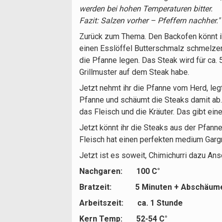
werden bei hohen Temperaturen bitter.
Fazit: Salzen vorher – Pfeffern nachher."
Zurück zum Thema. Den Backofen könnt ihr
einen Esslöffel Butterschmalz schmelzen.
die Pfanne legen. Das Steak wird für ca. 
Grillmuster auf dem Steak habe.
Jetzt nehmt ihr die Pfanne vom Herd, leg
Pfanne und schäumt die Steaks damit ab. I
das Fleisch und die Kräuter. Das gibt e
Jetzt könnt ihr die Steaks aus der Pfann
Fleisch hat einen perfekten medium Garg
Jetzt ist es soweit, Chimichurri dazu An
Nachgaren: 100 C°
Bratzeit: 5 Minuten + Abschäum
Arbeitszeit: ca. 1 Stunde
Kern Temp: 52-54 C°