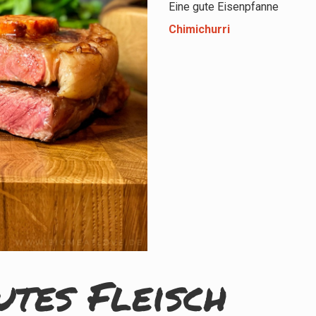
Eine gute Eisenpfanne
Chimichurri
utes Fleisch