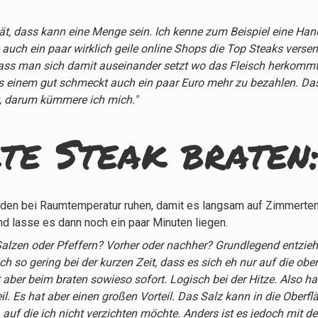
ät, dass kann eine Menge sein. Ich kenne zum Beispiel eine Hand 
 auch ein paar wirklich geile online Shops die Top Steaks vers
 dass man sich damit auseinander setzt wo das Fleisch herkomm
as einem gut schmeckt auch ein paar Euro mehr zu bezahlen. Da
ut, darum kümmere ich mich."
te Steak braten
unden bei Raumtemperatur ruhen, damit es langsam auf Zimmert
nd lasse es dann noch ein paar Minuten liegen.
r. Salzen oder Pfeffern? Vorher oder nachher? Grundlegend entzie
ch so gering bei der kurzen Zeit, dass es sich eh nur auf die obe
 aber beim braten sowieso sofort. Logisch bei der Hitze. Also ha
eil. Es hat aber einen großen Vorteil. Das Salz kann in die Ober
auf die ich nicht verzichten möchte. Anders ist es jedoch mit de