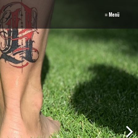
≡ Menü