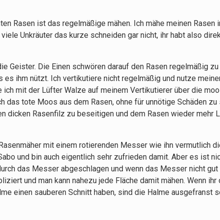
chten Rasen ist das regelmäßige mähen. Ich mähe meinen Rasen i
ele Unkräuter das kurze schneiden gar nicht, ihr habt also direk
ie Geister. Die Einen schwören darauf den Rasen regelmäßig zu 
s ihm nützt. Ich vertikutiere nicht regelmäßig und nutze meinen
e ich mit der Lüfter Walze auf meinem Vertikutierer über die moo
ch das tote Moos aus dem Rasen, ohne für unnötige Schäden zu 
en dicken Rasenfilz zu beseitigen und dem Rasen wieder mehr L
r Rasenmäher mit einem rotierenden Messer wie ihn vermutlich d
bo und bin auch eigentlich sehr zufrieden damit. Aber es ist ni
urch das Messer abgeschlagen und wenn das Messer nicht gut ge
mpliziert und man kann nahezu jede Fläche damit mähen. Wenn ih
lme einen sauberen Schnitt haben, sind die Halme ausgefranst 