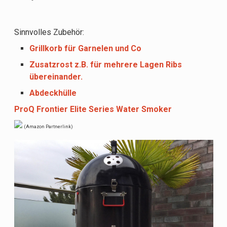
Sinnvolles Zubehör:
Grillkorb für Garnelen und Co
Zusatzrost z.B. für mehrere Lagen Ribs
übereinander.
Abdeckhülle
ProQ Frontier Elite Series Water Smoker
(Amazon Partnerlink)