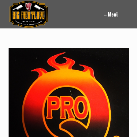
≡ Menü