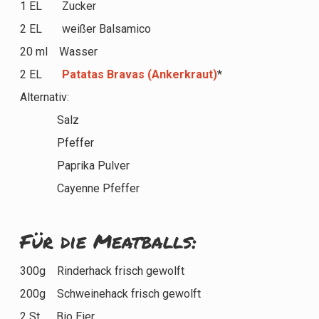
1 EL Zucker
2 EL weißer Balsamico
20 ml Wasser
2 EL
Patatas Bravas (Ankerkraut)
*
Alternativ:
Salz
Pfeffer
Paprika Pulver
Cayenne Pfeffer
Für die Meatballs:
300g Rinderhack frisch gewolft
200g Schweinehack frisch gewolft
2 St. Bio Eier