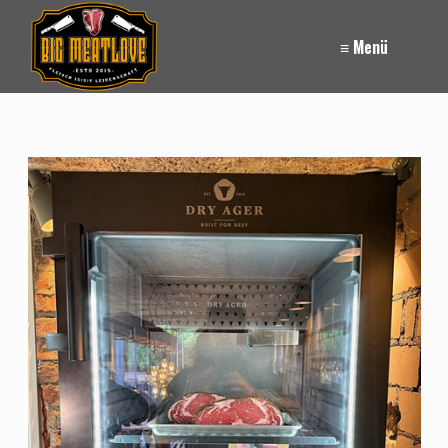
≡ Menü