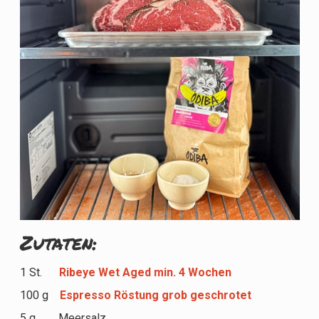
Zutaten:
1 St.
Ribeye Wet Aged min. 4 Wochen
100 g
Espresso Röstung grob geschrotet
5 g Meersalz